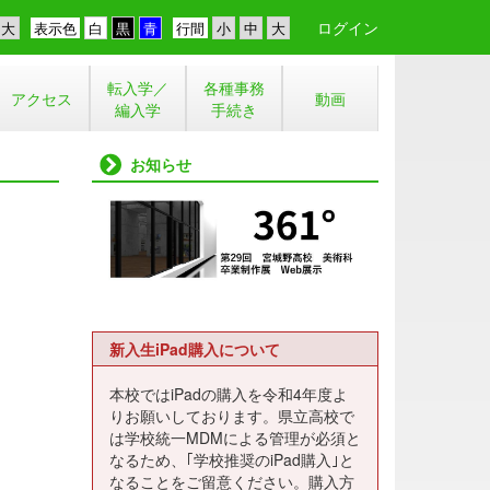
ログイン
表示色
行間
転入学／
各種事務
アクセス
動画
編入学
手続き
お知らせ
新入生iPad購入について
本校ではiPadの購入を令和4年度よ
りお願いしております。県立高校で
は学校統一MDMによる管理が必須と
なるため、｢学校推奨のiPad購入｣と
なることをご留意ください。購入方