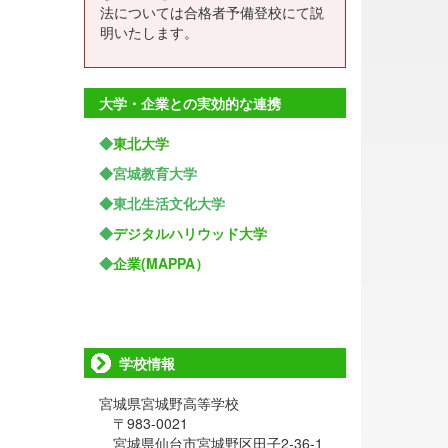
法については合格者予備登校にて説
明いたします。
大学・企業との実効的な連携
◆
東北大学
◆宮城教育大学
◆東北生活文化大学
◆
デジタルハリウッド大学
◆
企業(MAPPA）
学校情報
宮城県宮城野高等学校
〒983-0021
宮城県仙台市宮城野区田子2-36-1