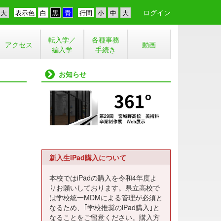
ログイン
表示色
行間
転入学／
各種事務
アクセス
動画
編入学
手続き
お知らせ
新入生iPad購入について
本校ではiPadの購入を令和4年度よ
りお願いしております。県立高校で
は学校統一MDMによる管理が必須と
なるため、｢学校推奨のiPad購入｣と
なることをご留意ください。購入方