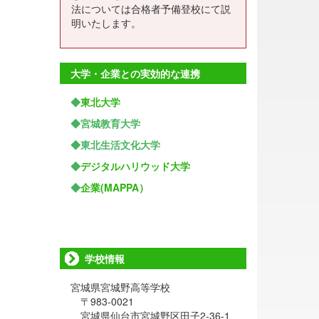
法については合格者予備登校にて説
明いたします。
大学・企業との実効的な連携
◆
東北大学
◆宮城教育大学
◆東北生活文化大学
◆
デジタルハリウッド大学
◆
企業(MAPPA）
学校情報
宮城県宮城野高等学校
〒983-0021
宮城県仙台市宮城野区田子2-36-1