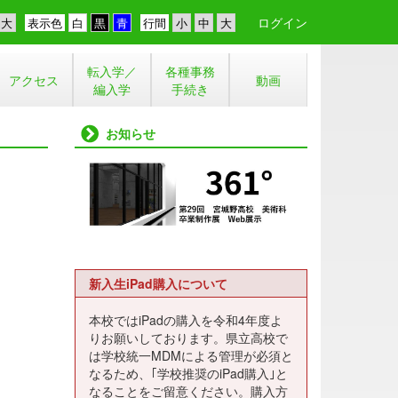
ログイン
表示色
行間
転入学／
各種事務
アクセス
動画
編入学
手続き
お知らせ
新入生iPad購入について
本校ではiPadの購入を令和4年度よ
りお願いしております。県立高校で
は学校統一MDMによる管理が必須と
なるため、｢学校推奨のiPad購入｣と
なることをご留意ください。購入方