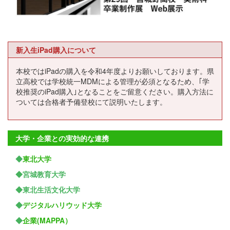
新入生iPad購入について
本校ではiPadの購入を令和4年度よりお願いしております。県
立高校では学校統一MDMによる管理が必須となるため、｢学
校推奨のiPad購入｣となることをご留意ください。購入方法に
ついては合格者予備登校にて説明いたします。
大学・企業との実効的な連携
◆
東北大学
◆宮城教育大学
◆東北生活文化大学
◆
デジタルハリウッド大学
◆
企業(MAPPA）