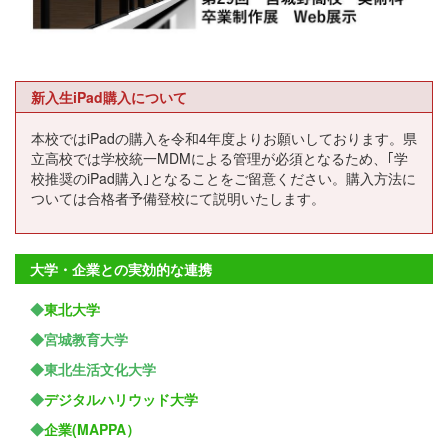
新入生iPad購入について
本校ではiPadの購入を令和4年度よりお願いしております。県
立高校では学校統一MDMによる管理が必須となるため、｢学
校推奨のiPad購入｣となることをご留意ください。購入方法に
ついては合格者予備登校にて説明いたします。
大学・企業との実効的な連携
◆
東北大学
◆宮城教育大学
◆東北生活文化大学
◆
デジタルハリウッド大学
◆
企業(MAPPA）