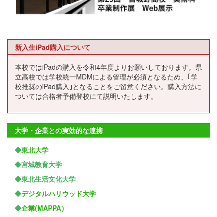
新入生iPad購入について
本校ではiPadの購入を令和4年度よりお願いしております。県
立高校では学校統一MDMによる管理が必須となるため、｢学
校推奨のiPad購入｣となることをご留意ください。購入方法に
ついては合格者予備登校にて説明いたします。
大学・企業との実効的な連携
◆
東北大学
◆宮城教育大学
◆東北生活文化大学
◆
デジタルハリウッド大学
◆
企業(MAPPA）