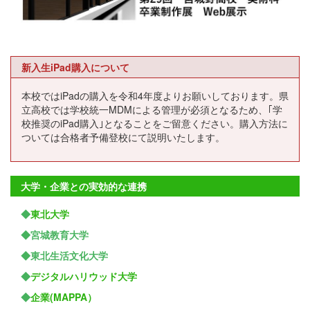
新入生iPad購入について
本校ではiPadの購入を令和4年度よりお願いしております。県
立高校では学校統一MDMによる管理が必須となるため、｢学
校推奨のiPad購入｣となることをご留意ください。購入方法に
ついては合格者予備登校にて説明いたします。
大学・企業との実効的な連携
◆
東北大学
◆宮城教育大学
◆東北生活文化大学
◆
デジタルハリウッド大学
◆
企業(MAPPA）