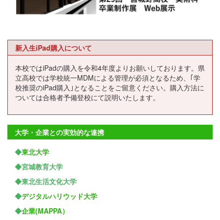
新入生iPad購入について
本校ではiPadの購入を令和4年度よりお願いしております。県
立高校では学校統一MDMによる管理が必須となるため、｢学
校推奨のiPad購入｣となることをご留意ください。購入方法に
ついては合格者予備登校にて説明いたします。
大学・企業との実効的な連携
◆
東北大学
◆宮城教育大学
◆東北生活文化大学
◆
デジタルハリウッド大学
◆
企業(MAPPA）