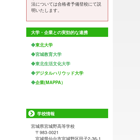
法については合格者予備登校にて説
明いたします。
大学・企業との実効的な連携
◆
東北大学
◆宮城教育大学
◆東北生活文化大学
◆
デジタルハリウッド大学
◆
企業(MAPPA）
学校情報
宮城県宮城野高等学校
〒983-0021
宮城県仙台市宮城野区田子2-36-1