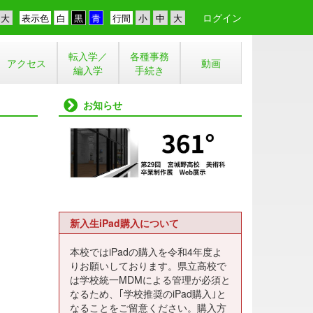
ログイン
表示色
行間
転入学／
各種事務
アクセス
動画
編入学
手続き
お知らせ
新入生iPad購入について
本校ではiPadの購入を令和4年度よ
りお願いしております。県立高校で
は学校統一MDMによる管理が必須と
なるため、｢学校推奨のiPad購入｣と
なることをご留意ください。購入方