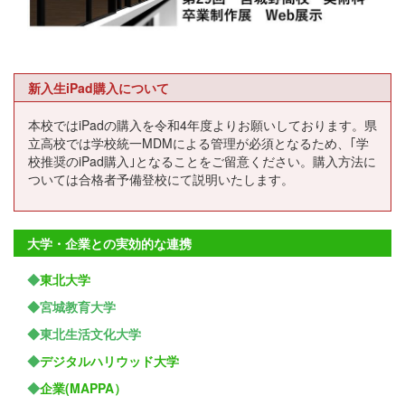
新入生iPad購入について
本校ではiPadの購入を令和4年度よりお願いしております。県
立高校では学校統一MDMによる管理が必須となるため、｢学
校推奨のiPad購入｣となることをご留意ください。購入方法に
ついては合格者予備登校にて説明いたします。
大学・企業との実効的な連携
◆
東北大学
◆宮城教育大学
◆東北生活文化大学
◆
デジタルハリウッド大学
◆
企業(MAPPA）