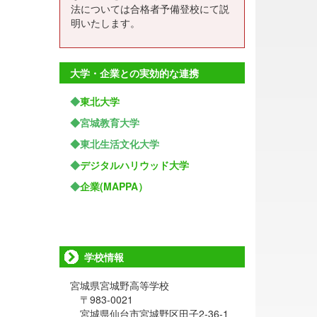
法については合格者予備登校にて説
明いたします。
大学・企業との実効的な連携
◆
東北大学
◆宮城教育大学
◆東北生活文化大学
◆
デジタルハリウッド大学
◆
企業(MAPPA）
学校情報
宮城県宮城野高等学校
〒983-0021
宮城県仙台市宮城野区田子2-36-1