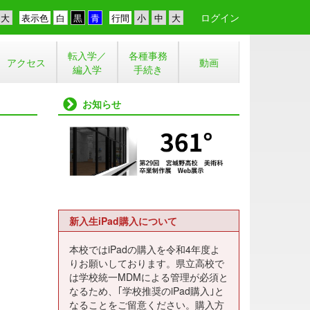
ログイン
表示色
行間
転入学／
各種事務
アクセス
動画
編入学
手続き
お知らせ
新入生iPad購入について
本校ではiPadの購入を令和4年度よ
りお願いしております。県立高校で
は学校統一MDMによる管理が必須と
なるため、｢学校推奨のiPad購入｣と
なることをご留意ください。購入方