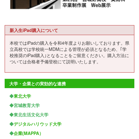
新入生iPad購入について
本校ではiPadの購入を令和4年度よりお願いしております。県
立高校では学校統一MDMによる管理が必須となるため、｢学
校推奨のiPad購入｣となることをご留意ください。購入方法に
ついては合格者予備登校にて説明いたします。
大学・企業との実効的な連携
◆
東北大学
◆宮城教育大学
◆東北生活文化大学
◆
デジタルハリウッド大学
◆
企業(MAPPA）