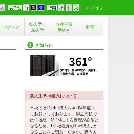
ログイン
表示色
行間
転入学／
各種事務
アクセス
動画
編入学
手続き
お知らせ
新入生iPad購入について
本校ではiPadの購入を令和4年度よ
りお願いしております。県立高校で
は学校統一MDMによる管理が必須と
なるため、｢学校推奨のiPad購入｣と
なることをご留意ください。購入方