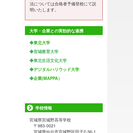
法については合格者予備登校にて説
明いたします。
大学・企業との実効的な連携
◆
東北大学
◆宮城教育大学
◆東北生活文化大学
◆
デジタルハリウッド大学
◆
企業(MAPPA）
学校情報
宮城県宮城野高等学校
〒983-0021
宮城県仙台市宮城野区田子2-36-1