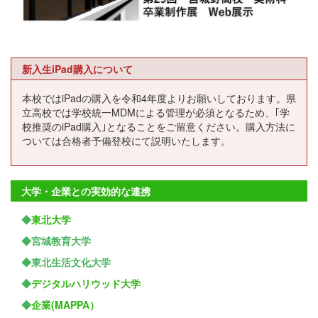
新入生iPad購入について
本校ではiPadの購入を令和4年度よりお願いしております。県
立高校では学校統一MDMによる管理が必須となるため、｢学
校推奨のiPad購入｣となることをご留意ください。購入方法に
ついては合格者予備登校にて説明いたします。
大学・企業との実効的な連携
◆
東北大学
◆宮城教育大学
◆東北生活文化大学
◆
デジタルハリウッド大学
◆
企業(MAPPA）