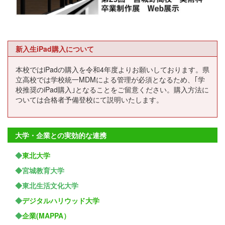
新入生iPad購入について
本校ではiPadの購入を令和4年度よりお願いしております。県
立高校では学校統一MDMによる管理が必須となるため、｢学
校推奨のiPad購入｣となることをご留意ください。購入方法に
ついては合格者予備登校にて説明いたします。
大学・企業との実効的な連携
◆
東北大学
◆宮城教育大学
◆東北生活文化大学
◆
デジタルハリウッド大学
◆
企業(MAPPA）