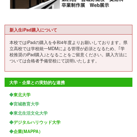
新入生iPad購入について
本校ではiPadの購入を令和4年度よりお願いしております。県
立高校では学校統一MDMによる管理が必須となるため、｢学
校推奨のiPad購入｣となることをご留意ください。購入方法に
ついては合格者予備登校にて説明いたします。
大学・企業との実効的な連携
◆
東北大学
◆宮城教育大学
◆東北生活文化大学
◆
デジタルハリウッド大学
◆
企業(MAPPA）