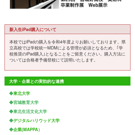
新入生iPad購入について
本校ではiPadの購入を令和4年度よりお願いしております。県
立高校では学校統一MDMによる管理が必須となるため、｢学
校推奨のiPad購入｣となることをご留意ください。購入方法に
ついては合格者予備登校にて説明いたします。
大学・企業との実効的な連携
◆
東北大学
◆宮城教育大学
◆東北生活文化大学
◆
デジタルハリウッド大学
◆
企業(MAPPA）