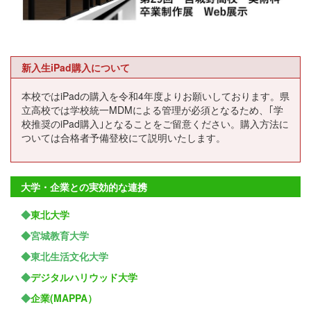
新入生iPad購入について
本校ではiPadの購入を令和4年度よりお願いしております。県
立高校では学校統一MDMによる管理が必須となるため、｢学
校推奨のiPad購入｣となることをご留意ください。購入方法に
ついては合格者予備登校にて説明いたします。
大学・企業との実効的な連携
◆
東北大学
◆宮城教育大学
◆東北生活文化大学
◆
デジタルハリウッド大学
◆
企業(MAPPA）