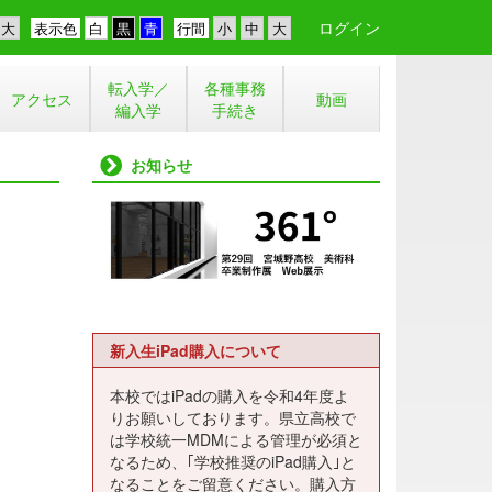
ログイン
表示色
行間
転入学／
各種事務
アクセス
動画
編入学
手続き
お知らせ
新入生iPad購入について
本校ではiPadの購入を令和4年度よ
りお願いしております。県立高校で
は学校統一MDMによる管理が必須と
なるため、｢学校推奨のiPad購入｣と
なることをご留意ください。購入方