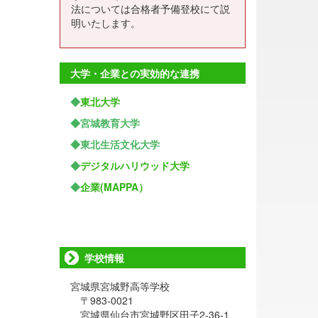
法については合格者予備登校にて説
明いたします。
大学・企業との実効的な連携
◆
東北大学
◆宮城教育大学
◆東北生活文化大学
◆
デジタルハリウッド大学
◆
企業(MAPPA）
学校情報
宮城県宮城野高等学校
〒983-0021
宮城県仙台市宮城野区田子2-36-1