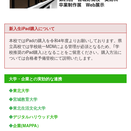
新入生iPad購入について
本校ではiPadの購入を令和4年度よりお願いしております。県
立高校では学校統一MDMによる管理が必須となるため、｢学
校推奨のiPad購入｣となることをご留意ください。購入方法に
ついては合格者予備登校にて説明いたします。
大学・企業との実効的な連携
◆
東北大学
◆宮城教育大学
◆東北生活文化大学
◆
デジタルハリウッド大学
◆
企業(MAPPA）