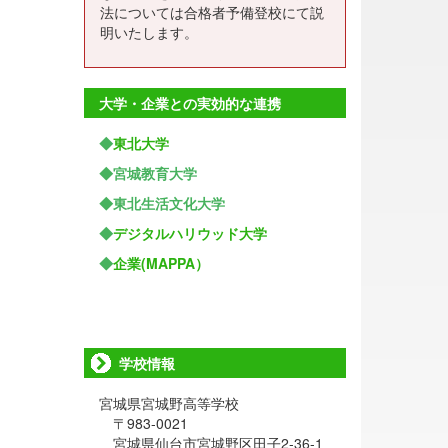
法については合格者予備登校にて説
明いたします。
大学・企業との実効的な連携
◆
東北大学
◆宮城教育大学
◆東北生活文化大学
◆
デジタルハリウッド大学
◆
企業(MAPPA）
学校情報
宮城県宮城野高等学校
〒983-0021
宮城県仙台市宮城野区田子2-36-1