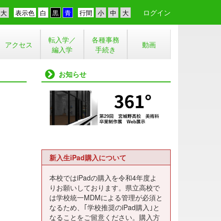
ログイン
表示色
行間
転入学／
各種事務
アクセス
動画
編入学
手続き
お知らせ
新入生iPad購入について
本校ではiPadの購入を令和4年度よ
りお願いしております。県立高校で
は学校統一MDMによる管理が必須と
なるため、｢学校推奨のiPad購入｣と
なることをご留意ください。購入方