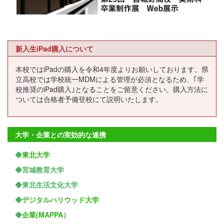
新入生iPad購入について
本校ではiPadの購入を令和4年度よりお願いしております。県
立高校では学校統一MDMによる管理が必須となるため、｢学
校推奨のiPad購入｣となることをご留意ください。購入方法に
ついては合格者予備登校にて説明いたします。
大学・企業との実効的な連携
◆
東北大学
◆宮城教育大学
◆東北生活文化大学
◆
デジタルハリウッド大学
◆
企業(MAPPA）