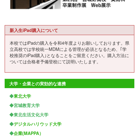
新入生iPad購入について
本校ではiPadの購入を令和4年度よりお願いしております。県
立高校では学校統一MDMによる管理が必須となるため、｢学
校推奨のiPad購入｣となることをご留意ください。購入方法に
ついては合格者予備登校にて説明いたします。
大学・企業との実効的な連携
◆
東北大学
◆宮城教育大学
◆東北生活文化大学
◆
デジタルハリウッド大学
◆
企業(MAPPA）