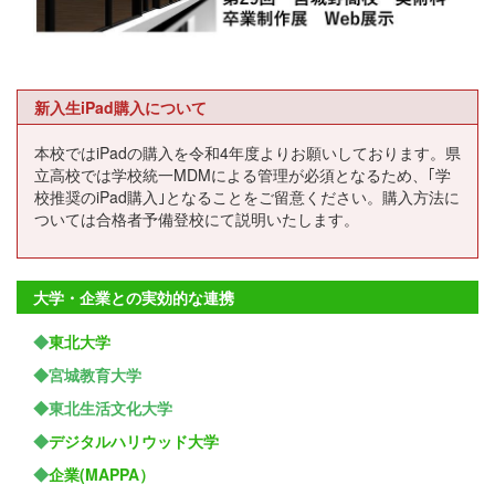
新入生iPad購入について
本校ではiPadの購入を令和4年度よりお願いしております。県
立高校では学校統一MDMによる管理が必須となるため、｢学
校推奨のiPad購入｣となることをご留意ください。購入方法に
ついては合格者予備登校にて説明いたします。
大学・企業との実効的な連携
◆
東北大学
◆宮城教育大学
◆東北生活文化大学
◆
デジタルハリウッド大学
◆
企業(MAPPA）