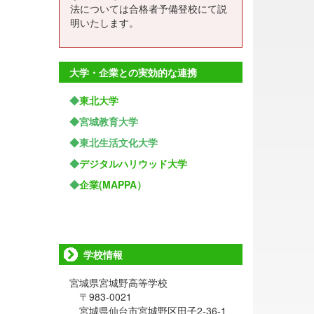
法については合格者予備登校にて説
明いたします。
大学・企業との実効的な連携
◆
東北大学
◆宮城教育大学
◆東北生活文化大学
◆
デジタルハリウッド大学
◆
企業(MAPPA）
学校情報
宮城県宮城野高等学校
〒983-0021
宮城県仙台市宮城野区田子2-36-1