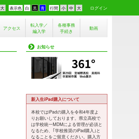
ログイン
表示色
行間
転入学／
各種事務
アクセス
動画
編入学
手続き
お知らせ
新入生iPad購入について
本校ではiPadの購入を令和4年度よ
りお願いしております。県立高校で
は学校統一MDMによる管理が必須と
なるため、｢学校推奨のiPad購入｣と
なることをご留意ください。購入方