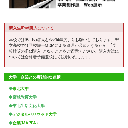
新入生iPad購入について
本校ではiPadの購入を令和4年度よりお願いしております。県
立高校では学校統一MDMによる管理が必須となるため、｢学
校推奨のiPad購入｣となることをご留意ください。購入方法に
ついては合格者予備登校にて説明いたします。
大学・企業との実効的な連携
◆
東北大学
◆宮城教育大学
◆東北生活文化大学
◆
デジタルハリウッド大学
◆
企業(MAPPA）