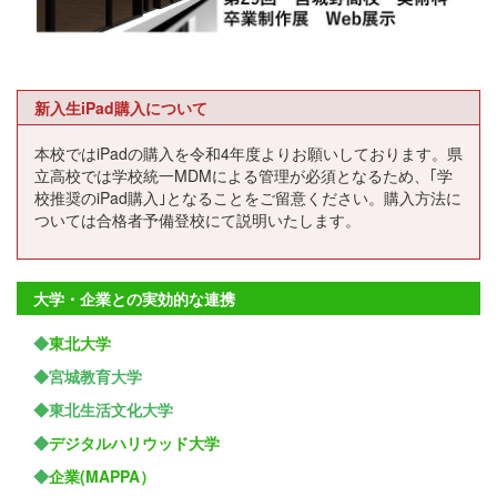
新入生iPad購入について
本校ではiPadの購入を令和4年度よりお願いしております。県
立高校では学校統一MDMによる管理が必須となるため、｢学
校推奨のiPad購入｣となることをご留意ください。購入方法に
ついては合格者予備登校にて説明いたします。
大学・企業との実効的な連携
◆
東北大学
◆宮城教育大学
◆東北生活文化大学
◆
デジタルハリウッド大学
◆
企業(MAPPA）