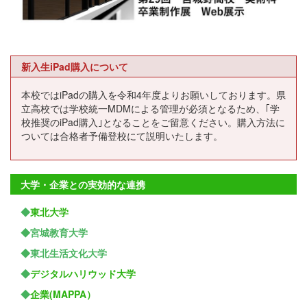
新入生iPad購入について
本校ではiPadの購入を令和4年度よりお願いしております。県
立高校では学校統一MDMによる管理が必須となるため、｢学
校推奨のiPad購入｣となることをご留意ください。購入方法に
ついては合格者予備登校にて説明いたします。
大学・企業との実効的な連携
◆
東北大学
◆宮城教育大学
◆東北生活文化大学
◆
デジタルハリウッド大学
◆
企業(MAPPA）