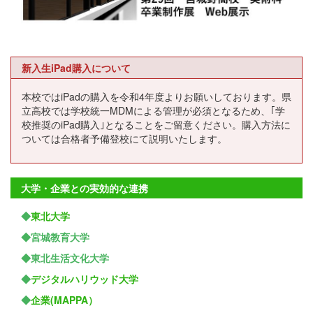
新入生iPad購入について
本校ではiPadの購入を令和4年度よりお願いしております。県
立高校では学校統一MDMによる管理が必須となるため、｢学
校推奨のiPad購入｣となることをご留意ください。購入方法に
ついては合格者予備登校にて説明いたします。
大学・企業との実効的な連携
◆
東北大学
◆宮城教育大学
◆東北生活文化大学
◆
デジタルハリウッド大学
◆
企業(MAPPA）