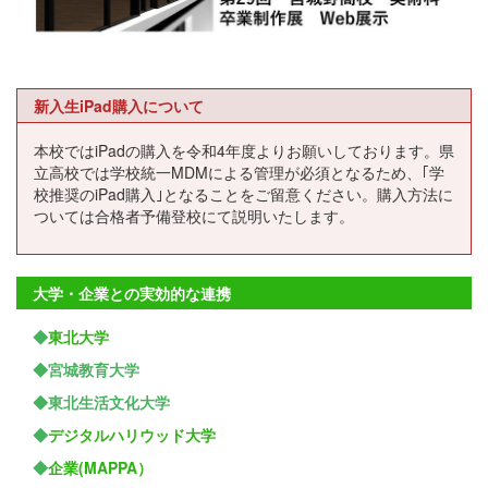
新入生iPad購入について
本校ではiPadの購入を令和4年度よりお願いしております。県
立高校では学校統一MDMによる管理が必須となるため、｢学
校推奨のiPad購入｣となることをご留意ください。購入方法に
ついては合格者予備登校にて説明いたします。
大学・企業との実効的な連携
◆
東北大学
◆宮城教育大学
◆東北生活文化大学
◆
デジタルハリウッド大学
◆
企業(MAPPA）