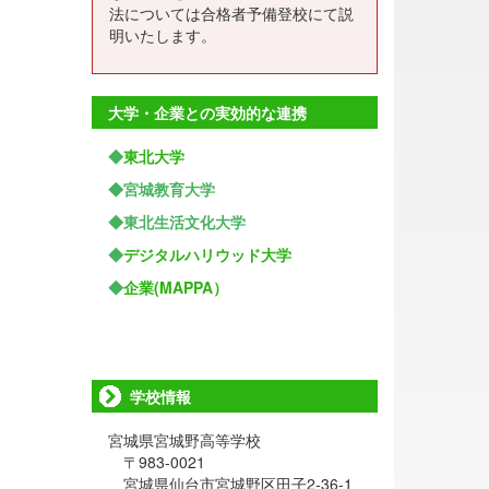
法については合格者予備登校にて説
明いたします。
大学・企業との実効的な連携
◆
東北大学
◆宮城教育大学
◆東北生活文化大学
◆
デジタルハリウッド大学
◆
企業(MAPPA）
学校情報
宮城県宮城野高等学校
〒983-0021
宮城県仙台市宮城野区田子2-36-1