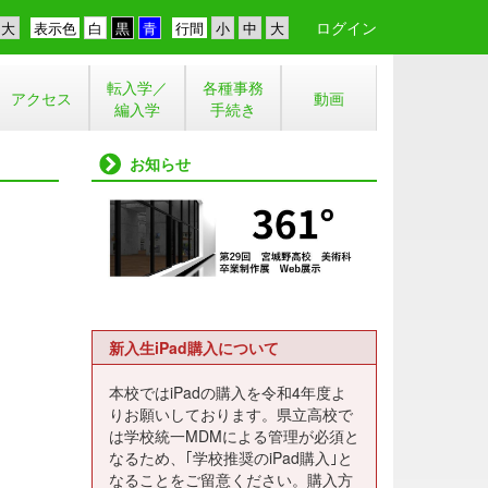
ログイン
表示色
行間
転入学／
各種事務
アクセス
動画
編入学
手続き
お知らせ
新入生iPad購入について
本校ではiPadの購入を令和4年度よ
りお願いしております。県立高校で
は学校統一MDMによる管理が必須と
なるため、｢学校推奨のiPad購入｣と
なることをご留意ください。購入方