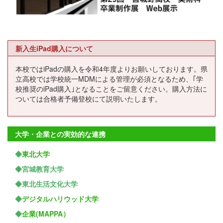
新入生iPad購入について
本校ではiPadの購入を令和4年度よりお願いしております。県
立高校では学校統一MDMによる管理が必須となるため、｢学
校推奨のiPad購入｣となることをご留意ください。購入方法に
ついては合格者予備登校にて説明いたします。
大学・企業との実効的な連携
◆
東北大学
◆宮城教育大学
◆東北生活文化大学
◆
デジタルハリウッド大学
◆
企業(MAPPA）