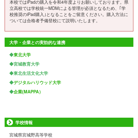
本校ではiPadの購入を令和4年度よりお願いしております。県
立高校では学校統一MDMによる管理が必須となるため、｢学
校推奨のiPad購入｣となることをご留意ください。購入方法に
ついては合格者予備登校にて説明いたします。
大学・企業との実効的な連携
◆
東北大学
◆宮城教育大学
◆東北生活文化大学
◆
デジタルハリウッド大学
◆
企業(MAPPA）
学校情報
宮城県宮城野高等学校