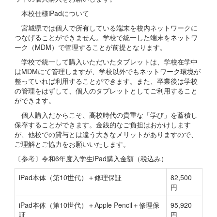
本校仕様iPadについて
宮城県では個人で所有している端末を校内ネットワークに
つなげることができません。学校で統一した端末をネットワ
ーク（MDM）で管理することが前提となります。
学校で統一して購入いただいたタブレットは、学校在学中
はMDMにて管理しますが、学校以外でもネットワーク環境が
整っていれば利用することができます。また、卒業後は学校
の管理をはずして、個人のタブレットとしてご利用すること
ができます。
個人購入だからこそ、高校時代の貴重な「学び」を蓄積し
保存することができます。金銭的なご負担はおかけします
が、他校での貸与とは違う大きなメリットがありますので、
ご理解とご協力をお願いいたします。
〔参考〕令和6年度入学生iPad購入金額（税込み）
iPad本体（第10世代）＋修理保証
82,500
円
iPad本体（第10世代）＋Apple Pencil＋修理保
95,920
証
円