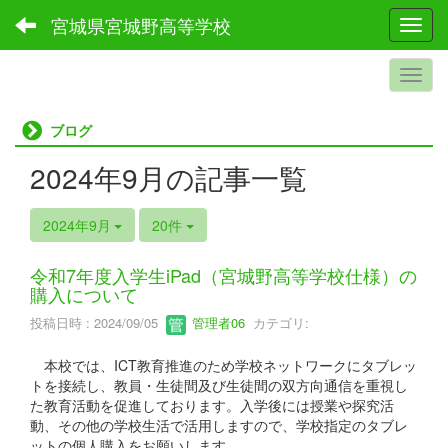
宮城県宮城野高等学校
Toggl
ブログ
2024年9月の記事一覧
2024年9月
20件
令和7年度入学生iPad（宮城野高等学校仕様）の
購入について
投稿日時 : 2024/09/05
管理者06
カテゴリ:
本校では、ICT教育推進のため学校ネットワークにタブレッ
トを接続し、教員・生徒間及び生徒間の双方向通信を重視し
た教育活動を促進しております。入学後には授業や探究活
動、その他の学校生活で活用しますので、学校指定のタブレ
ットの個人購入をお願いします。