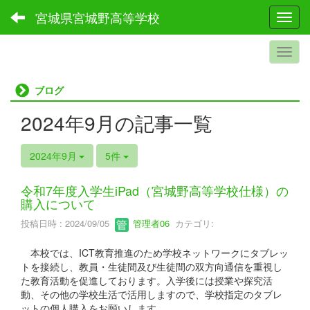
宮城県宮城野高等学校
Toggl
ブログ
2024年9月の記事一覧
2024年9月
5件
令和7年度入学生iPad（宮城野高等学校仕様）の
購入について
投稿日時 : 2024/09/05
管理者06
カテゴリ:
本校では、ICT教育推進のため学校ネットワークにタブレッ
トを接続し、教員・生徒間及び生徒間の双方向通信を重視し
た教育活動を促進しております。入学後には授業や探究活
動、その他の学校生活で活用しますので、学校指定のタブレ
ットの個人購入をお願いします。