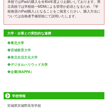
本校ではiPadの購入を令和4年度よりお願いしております。県
立高校では学校統一MDMによる管理が必須となるため、｢学
校推奨のiPad購入｣となることをご留意ください。購入方法に
ついては合格者予備登校にて説明いたします。
大学・企業との実効的な連携
◆
東北大学
◆宮城教育大学
◆東北生活文化大学
◆
デジタルハリウッド大学
◆
企業(MAPPA）
学校情報
宮城県宮城野高等学校