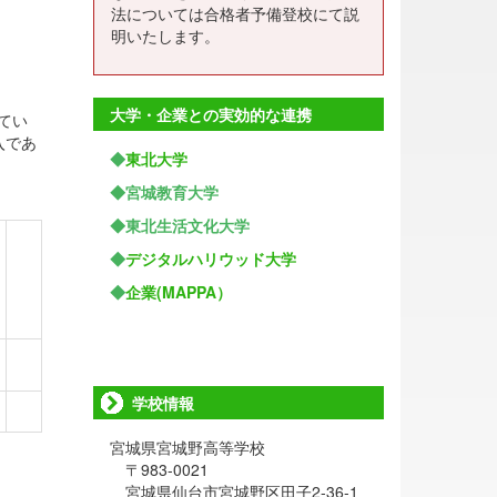
法については合格者予備登校にて説
明いたします。
大学・企業との実効的な連携
てい
入であ
◆
東北大学
◆宮城教育大学
◆東北生活文化大学
◆
デジタルハリウッド大学
◆
企業(MAPPA）
学校情報
宮城県宮城野高等学校
〒983-0021
宮城県仙台市宮城野区田子2-36-1