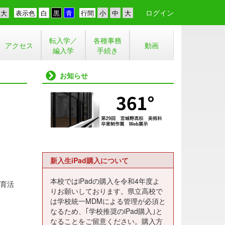
ログイン
表示色
行間
転入学／
各種事務
アクセス
動画
編入学
手続き
お知らせ
新入生iPad購入について
本校ではiPadの購入を令和4年度よ
教育活
りお願いしております。県立高校で
は学校統一MDMによる管理が必須と
なるため、｢学校推奨のiPad購入｣と
なることをご留意ください。購入方