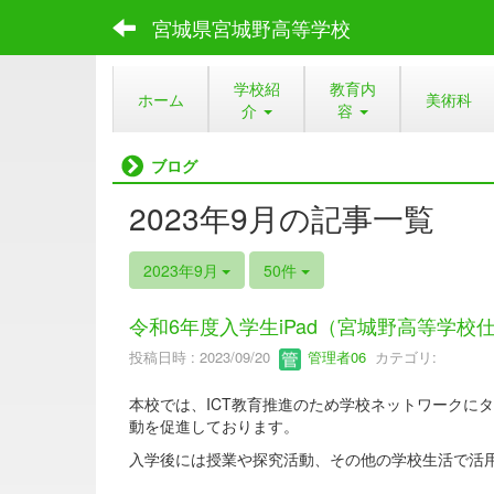
宮城県宮城野高等学校
学校紹
教育内
ホーム
美術科
介
容
ブログ
2023年9月の記事一覧
2023年9月
50件
令和6年度入学生iPad（宮城野高等学校
投稿日時 : 2023/09/20
管理者06
カテゴリ:
本校では、ICT教育推進のため学校ネットワークに
動を促進しております。
入学後には授業や探究活動、その他の学校生活で活