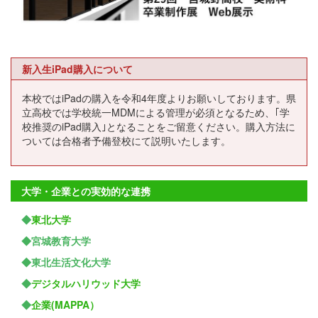
新入生iPad購入について
本校ではiPadの購入を令和4年度よりお願いしております。県
立高校では学校統一MDMによる管理が必須となるため、｢学
校推奨のiPad購入｣となることをご留意ください。購入方法に
ついては合格者予備登校にて説明いたします。
大学・企業との実効的な連携
◆
東北大学
◆宮城教育大学
◆東北生活文化大学
◆
デジタルハリウッド大学
◆
企業(MAPPA）