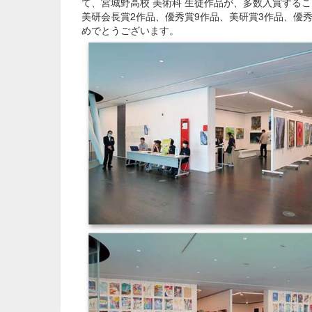
て、宮城野高校 美術科 生徒作品が、多数入賞する
美研会長賞2作品、優秀賞9作品、美研賞3作品、優秀
めでとうございます。