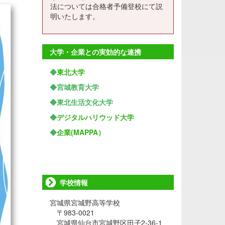
法については合格者予備登校にて説
明いたします。
大学・企業との実効的な連携
◆
東北大学
◆宮城教育大学
◆東北生活文化大学
◆
デジタルハリウッド大学
◆
企業(MAPPA）
学校情報
宮城県宮城野高等学校
〒983-0021
宮城県仙台市宮城野区田子2-36-1