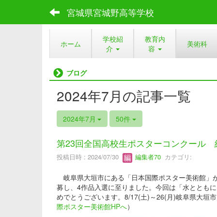
宮城県宮城野高等学校
学校紹
教育内
ホーム
美術科
介
容
ブログ
2024年7月の記事一覧
2024年7月
50件
第23回全国高校生ポスターコンクール 
投稿日時 : 2024/07/30
編集者70
カテゴリ:
岐阜県大垣市にある「日本国際ポスター美術館」が
募し、4作品入選に至りました。今回は「水ととも
めでとうございます。8/17(土)～26(月)岐阜県大
際ポスター美術館HPへ
）