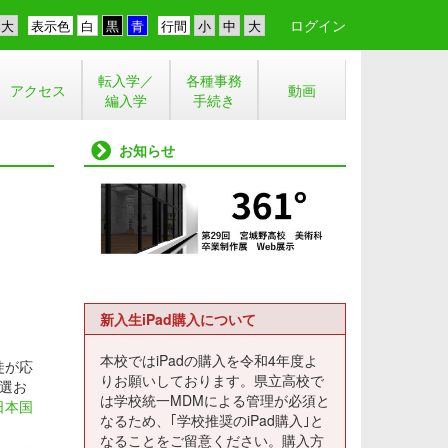
ログイン
表示色
行間
転入学／
各種事務
アクセス
動画
編入学
手続き
お知らせ
新入生iPad購入について
本校ではiPadの購入を令和4年度よ
徒が応
りお願いしております。県立高校で
選お
は学校統一MDMによる管理が必須と
日本国
なるため、｢学校推奨のiPad購入｣と
なることをご留意ください。購入方