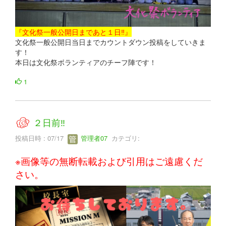
『文化祭一般公開日まであと１日‼』
文化祭一般公開日当日までカウントダウン投稿をしていきま
す！
本日は文化祭ボランティアのチーフ陣です！
1
２日前‼
投稿日時 : 07/17
管理者07
カテゴリ:
※画像等の無断転載および引用はご遠慮くだ
さい。