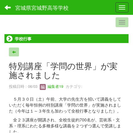
宮城県宮城野高等学校
Toggl
学校行事
特別講座「学問の世界」が実
施されました
投稿日時 : 06/03
編集者19
カテゴリ:
５月３０日（土）午前、大学の先生方を招いて講義をして
いただく毎年恒例の特別講座「学問の世界」が実施されまし
た（今年は１～３年生も加わって全校行事となりました）。
全２３講座が開講され、全校生徒約700名が、芸術系・文
系・理系にわたる多種多様な講義を２つずつ選んで受講しま
した。