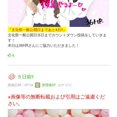
『文化祭一般公開日まであと4日‼』
文化祭一般公開日当日までカウントダウン投稿をしていきま
す！
本日は36HRさんにご協力いただきました！
5
５日前‼
投稿日時 : 07/14
管理者07
カテゴリ:
※画像等の無断転載および引用はご遠慮くだ
さい。