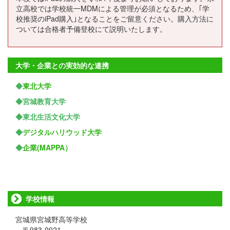
立高校では学校統一MDMによる管理が必須となるため、｢学
校推奨のiPad購入｣となることをご留意ください。購入方法に
ついては合格者予備登校にて説明いたします。
大学・企業との実効的な連携
◆
東北大学
◆宮城教育大学
◆東北生活文化大学
◆
デジタルハリウッド大学
◆
企業(MAPPA）
学校情報
宮城県宮城野高等学校
〒983-0021