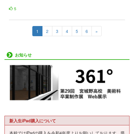
5
1
2
3
4
5
6
»
お知らせ
新入生iPad購入について
本校ではiPadの購入を令和4年度よりお願いしております。県