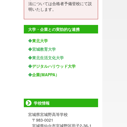
法については合格者予備登校にて説
明いたします。
大学・企業との実効的な連携
◆
東北大学
◆宮城教育大学
◆東北生活文化大学
◆
デジタルハリウッド大学
◆
企業(MAPPA）
学校情報
宮城県宮城野高等学校
〒983-0021
宮城県仙台市宮城野区田子2-36-1