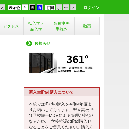
ログイン
表示色
行間
転入学／
各種事務
アクセス
動画
編入学
手続き
お知らせ
新入生iPad購入について
本校ではiPadの購入を令和4年度よ
りお願いしております。県立高校で
は学校統一MDMによる管理が必須と
なるため、｢学校推奨のiPad購入｣と
なることをご留意ください。購入方