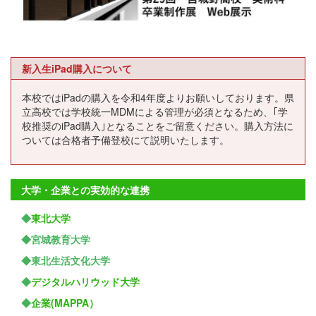
新入生iPad購入について
本校ではiPadの購入を令和4年度よりお願いしております。県
立高校では学校統一MDMによる管理が必須となるため、｢学
校推奨のiPad購入｣となることをご留意ください。購入方法に
ついては合格者予備登校にて説明いたします。
大学・企業との実効的な連携
◆
東北大学
◆宮城教育大学
◆東北生活文化大学
◆
デジタルハリウッド大学
◆
企業(MAPPA）