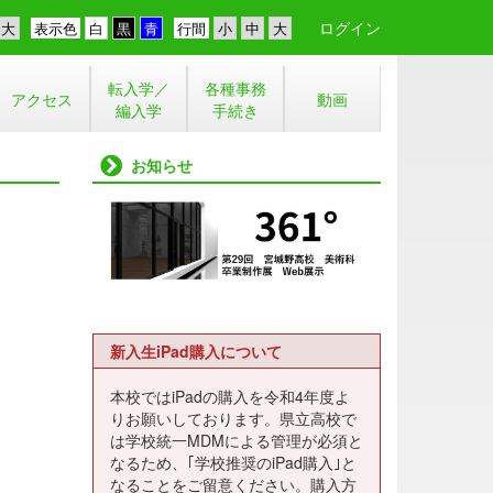
ログイン
表示色
行間
転入学／
各種事務
アクセス
動画
編入学
手続き
お知らせ
新入生iPad購入について
本校ではiPadの購入を令和4年度よ
りお願いしております。県立高校で
は学校統一MDMによる管理が必須と
なるため、｢学校推奨のiPad購入｣と
なることをご留意ください。購入方