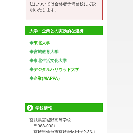
法については合格者予備登校にて説
明いたします。
大学・企業との実効的な連携
◆
東北大学
◆宮城教育大学
◆東北生活文化大学
◆
デジタルハリウッド大学
◆
企業(MAPPA）
学校情報
宮城県宮城野高等学校
〒983-0021
宮城県仙台市宮城野区田子2-36-1