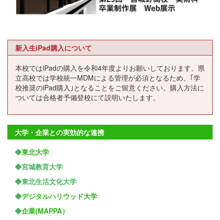
新入生iPad購入について
本校ではiPadの購入を令和4年度よりお願いしております。県
立高校では学校統一MDMによる管理が必須となるため、｢学
校推奨のiPad購入｣となることをご留意ください。購入方法に
ついては合格者予備登校にて説明いたします。
大学・企業との実効的な連携
◆
東北大学
◆宮城教育大学
◆東北生活文化大学
◆
デジタルハリウッド大学
◆
企業(MAPPA）