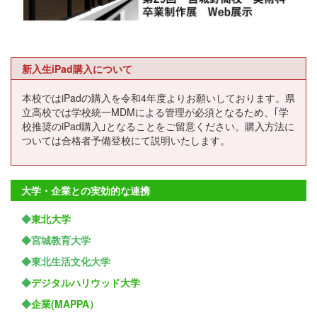
新入生iPad購入について
本校ではiPadの購入を令和4年度よりお願いしております。県
立高校では学校統一MDMによる管理が必須となるため、｢学
校推奨のiPad購入｣となることをご留意ください。購入方法に
ついては合格者予備登校にて説明いたします。
大学・企業との実効的な連携
◆
東北大学
◆宮城教育大学
◆東北生活文化大学
◆
デジタルハリウッド大学
◆
企業(MAPPA）