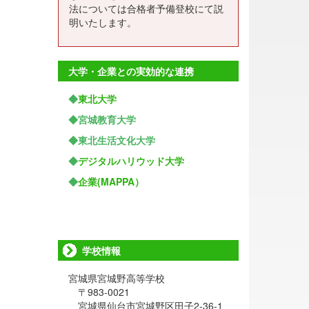
法については合格者予備登校にて説
明いたします。
大学・企業との実効的な連携
◆
東北大学
◆宮城教育大学
◆東北生活文化大学
◆
デジタルハリウッド大学
◆
企業(MAPPA）
学校情報
宮城県宮城野高等学校
〒983-0021
宮城県仙台市宮城野区田子2-36-1