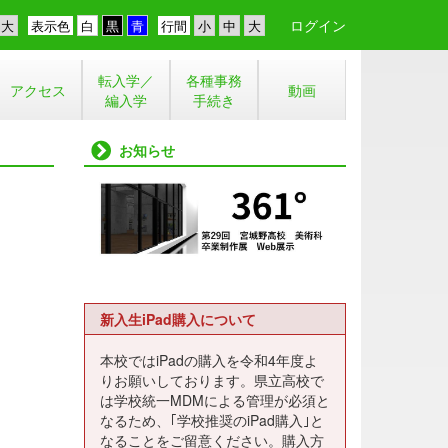
ログイン
表示色
行間
転入学／
各種事務
アクセス
動画
編入学
手続き
お知らせ
新入生iPad購入について
本校ではiPadの購入を令和4年度よ
りお願いしております。県立高校で
は学校統一MDMによる管理が必須と
なるため、｢学校推奨のiPad購入｣と
なることをご留意ください。購入方