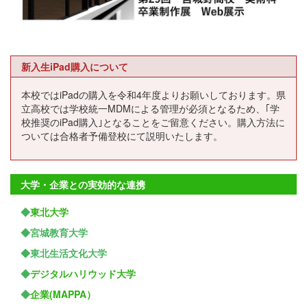
新入生iPad購入について
本校ではiPadの購入を令和4年度よりお願いしております。県
立高校では学校統一MDMによる管理が必須となるため、｢学
校推奨のiPad購入｣となることをご留意ください。購入方法に
ついては合格者予備登校にて説明いたします。
大学・企業との実効的な連携
◆
東北大学
◆宮城教育大学
◆東北生活文化大学
◆
デジタルハリウッド大学
◆
企業(MAPPA）