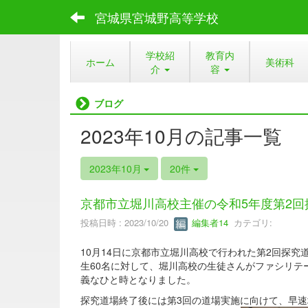
宮城県宮城野高等学校
学校紹
教育内
ホーム
美術科
介
容
ブログ
2023年10月の記事一覧
2023年10月
20件
京都市立堀川高校主催の令和5年度第2
投稿日時 : 2023/10/20
編集者14
カテゴリ:
10月14日に京都市立堀川高校で行われた第2回探
生60名に対して、堀川高校の生徒さんがファシリ
義なひと時となりました。
探究道場終了後には第3回の道場実施に向けて、早