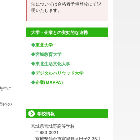
法については合格者予備登校にて説
明いたします。
大学・企業との実効的な連携
◆
東北大学
◆宮城教育大学
◆東北生活文化大学
◆
デジタルハリウッド大学
◆
企業(MAPPA）
先生に
市内の
学校情報
宮城県宮城野高等学校
〒983-0021
宮城県仙台市宮城野区田子2-36-1