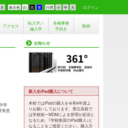
ログイン
表示色
行間
転入学／
各種事務
アクセス
動画
編入学
手続き
お知らせ
新入生iPad購入について
本校ではiPadの購入を令和4年度よ
中学
りお願いしております。県立高校で
変有意
は学校統一MDMによる管理が必須と
なるため、｢学校推奨のiPad購入｣と
なることをご留意ください。購入方