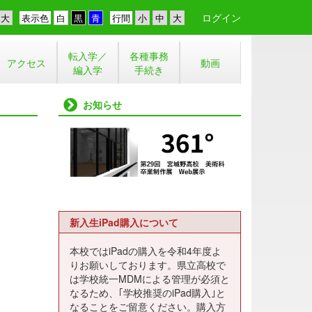
ログイン
表示色
行間
転入学／
各種事務
アクセス
動画
編入学
手続き
お知らせ
新入生iPad購入について
本校ではiPadの購入を令和4年度よ
りお願いしております。県立高校で
は学校統一MDMによる管理が必須と
なるため、｢学校推奨のiPad購入｣と
なることをご留意ください。購入方