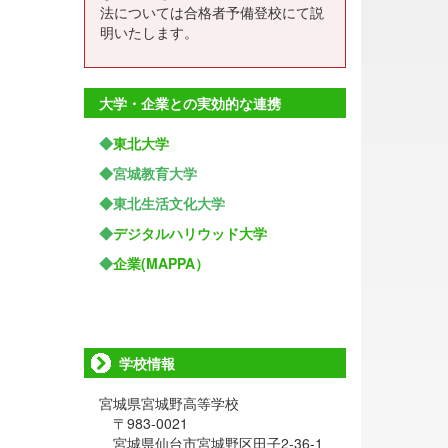
法については合格者予備登校にて説
明いたします。
大学・企業との実効的な連携
◆
東北大学
◆宮城教育大学
◆東北生活文化大学
◆
デジタルハリウッド大学
◆
企業(MAPPA）
学校情報
宮城県宮城野高等学校
〒983-0021
宮城県仙台市宮城野区田子2-36-1