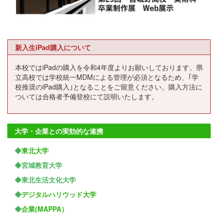
新入生iPad購入について
本校ではiPadの購入を令和4年度よりお願いしております。県
立高校では学校統一MDMによる管理が必須となるため、｢学
校推奨のiPad購入｣となることをご留意ください。購入方法に
ついては合格者予備登校にて説明いたします。
大学・企業との実効的な連携
◆
東北大学
◆宮城教育大学
◆東北生活文化大学
◆
デジタルハリウッド大学
◆
企業(MAPPA）