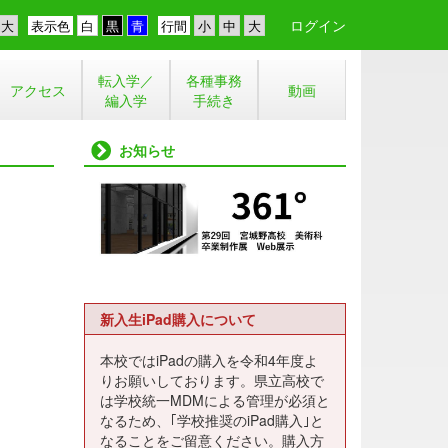
ログイン
表示色
行間
転入学／
各種事務
アクセス
動画
編入学
手続き
お知らせ
新入生iPad購入について
本校ではiPadの購入を令和4年度よ
りお願いしております。県立高校で
は学校統一MDMによる管理が必須と
なるため、｢学校推奨のiPad購入｣と
なることをご留意ください。購入方