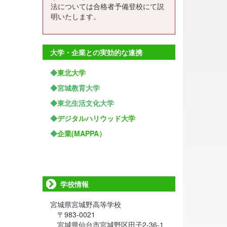
法については合格者予備登校にて説
明いたします。
大学・企業との実効的な連携
◆
東北大学
◆宮城教育大学
◆東北生活文化大学
◆
デジタルハリウッド大学
◆
企業(MAPPA）
学校情報
宮城県宮城野高等学校
〒983-0021
宮城県仙台市宮城野区田子2-36-1